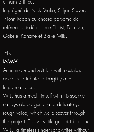
et sans artifice.
Imprégné de Nick Drake, Sufjan Stevens,
Fionn Regan ou encore parsemé de
références indé comme Florist, Bon Iver,
Gabriel Kahane et Blake Mills..
.EN.
IAMWILL
An intimate and soft folk with nostalgic
accents, a tribute to Fragility and
Impermanence.
WILL has armed himself with his sparkly
candy-colored guitar and delicate yet
rough voice, which we discover through
this project. The versatile guitarist becomes
WILL, a timeless singer-songwriter without